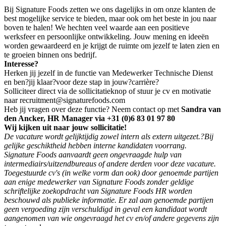
Bij Signature Foods zetten we ons dagelijks in om onze klanten de
best mogelijke service te bieden, maar ook om het beste in jou naar
boven te halen! We hechten veel waarde aan een positieve
werksfeer en persoonlijke ontwikkeling. Jouw mening en ideeën
worden gewaardeerd en je krijgt de ruimte om jezelf te laten zien en
te groeien binnen ons bedrijf.
Interesse?
Herken jij jezelf in de functie van Medewerker Technische Dienst
en ben?jij klaar?voor deze stap in jouw?carrière?
Solliciteer direct via de sollicitatieknop of stuur je cv en motivatie
naar recruitment@signaturefoods.com
Heb jij vragen over deze functie? Neem contact op met
Sandra van
den Ancker, HR Manager via +31 (0)6 83 01 97 80
Wij kijken uit naar jouw sollicitatie!
De vacature wordt gelijktijdig zowel intern als extern uitgezet.?Bij
gelijke geschiktheid hebben interne kandidaten voorrang.
Signature Foods aanvaardt geen ongevraagde hulp van
intermediairs/uitzendbureaus of andere derden voor deze vacature.
Toegestuurde cv's (in welke vorm dan ook) door genoemde partijen
aan enige medewerker van Signature Foods zonder geldige
schriftelijke zoekopdracht van Signature Foods HR worden
beschouwd als publieke informatie. Er zal aan genoemde partijen
geen vergoeding zijn verschuldigd in geval een kandidaat wordt
aangenomen van wie ongevraagd het cv en/of andere gegevens zijn