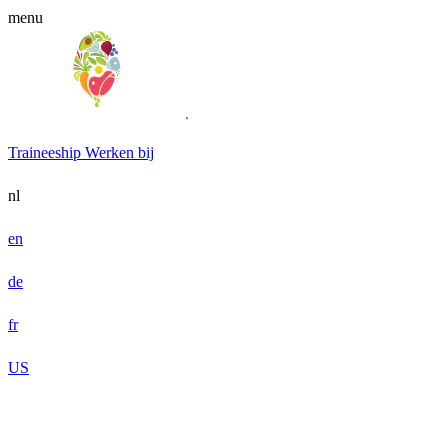
menu
Traineeship
Werken bij
nl
en
de
fr
US