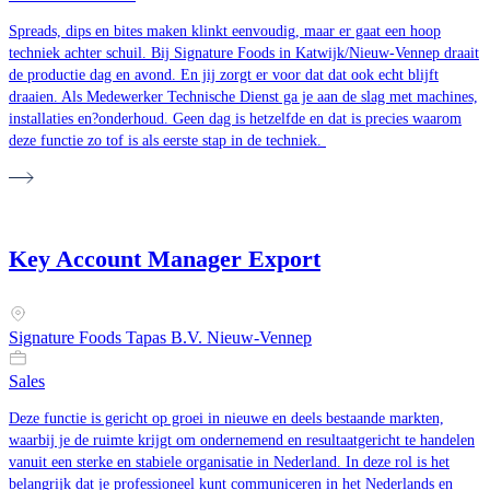
Spreads, dips en bites maken klinkt eenvoudig, maar er gaat een hoop
techniek achter schuil. Bij Signature Foods in Katwijk/Nieuw-Vennep draait
de productie dag en avond. En jij zorgt er voor dat dat ook echt blijft
draaien. Als Medewerker Technische Dienst ga je aan de slag met machines,
installaties en?onderhoud. Geen dag is hetzelfde en dat is precies waarom
deze functie zo tof is als eerste stap in de techniek.
Key Account Manager Export
Signature Foods Tapas B.V. Nieuw-Vennep
Sales
Deze functie is gericht op groei in nieuwe en deels bestaande markten,
waarbij je de ruimte krijgt om ondernemend en resultaatgericht te handelen
vanuit een sterke en stabiele organisatie in Nederland. In deze rol is het
belangrijk dat je professioneel kunt communiceren in het Nederlands en