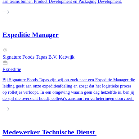
aan teams binnen Product Development en Packaging Development.
Expeditie Manager
Signature Foods Tapas B.V. Katwijk
Expeditie
Bij Signature Foods Tapas zijn wij op zoek naar een Expeditie Manager die
leiding geeft aan onze expeditieafdeling en zorgt dat het logistieke proces
op rolletjes verloopt. In een omgeving waarin geen dag hetzelfde is, ben jij
de spil die overzicht houdt, collega’s aanstuurt en verbeteringen doorvoert.
Medewerker Technische Dienst