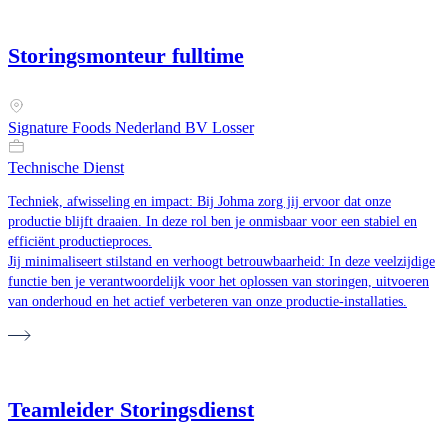
Storingsmonteur fulltime
Signature Foods Nederland BV Losser
Technische Dienst
Techniek, afwisseling en impact: Bij Johma zorg jij ervoor dat onze
productie blijft draaien. In deze rol ben je onmisbaar voor een stabiel en
efficiënt productieproces.
Jij minimaliseert stilstand en verhoogt betrouwbaarheid: In deze veelzijdige
functie ben je verantwoordelijk voor het oplossen van storingen, uitvoeren
van onderhoud en het actief verbeteren van onze productie-installaties.
Teamleider Storingsdienst