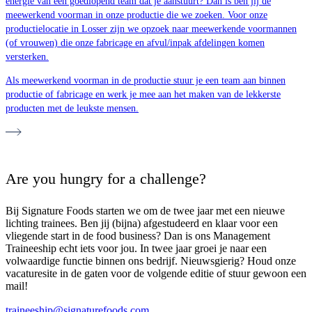
energie van een goedlopend team dat je aanstuurt? Dan is ben jij de
meewerkend voorman in onze productie die we zoeken. Voor onze
productielocatie in Losser zijn we opzoek naar meewerkende voormannen
(of vrouwen) die onze fabricage en afvul/inpak afdelingen komen
versterken.
Als meewerkend voorman in de productie stuur je een team aan binnen
productie of fabricage en werk je mee aan het maken van de lekkerste
producten met de leukste mensen.
Are you hungry for a challenge?
Bij Signature Foods starten we om de twee jaar met een nieuwe
lichting trainees. Ben jij (bijna) afgestudeerd en klaar voor een
vliegende start in de food business? Dan is ons Management
Traineeship echt iets voor jou. In twee jaar groei je naar een
volwaardige functie binnen ons bedrijf. Nieuwsgierig? Houd onze
vacaturesite in de gaten voor de volgende editie of stuur gewoon een
mail!
traineeship@signaturefoods.com