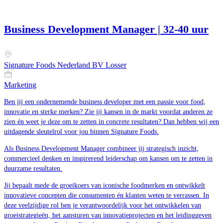
Business Development Manager | 32-40 uur
Signature Foods Nederland BV Losser
Marketing
Ben jij een ondernemende business developer met een passie voor food,
innovatie en sterke merken? Zie jij kansen in de markt voordat anderen ze
zien én weet je deze om te zetten in concrete resultaten? Dan hebben wij een
uitdagende sleutelrol voor jou binnen Signature Foods.
Als Business Development Manager combineer jij strategisch inzicht,
commercieel denken en inspirerend leiderschap om kansen om te zetten in
duurzame resultaten.
Jij bepaalt mede de groeikoers van iconische foodmerken en ontwikkelt
innovatieve concepten die consumenten én klanten weten te verrassen. In
deze veelzijdige rol ben je verantwoordelijk voor het ontwikkelen van
groeistrategieën, het aansturen van innovatieprojecten en het leidinggeven