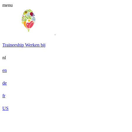
menu
Traineeship
Werken bij
nl
en
de
fr
US