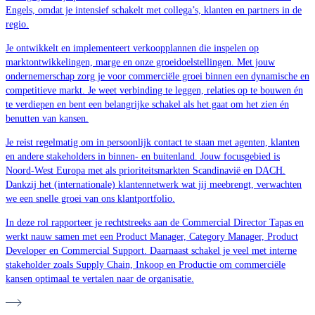
Engels, omdat je intensief schakelt met collega’s, klanten en partners in de
regio.
Je ontwikkelt en implementeert verkoopplannen die inspelen op
marktontwikkelingen, marge en onze groeidoelstellingen. Met jouw
ondernemerschap zorg je voor commerciële groei binnen een dynamische en
competitieve markt. Je weet verbinding te leggen, relaties op te bouwen én
te verdiepen en bent een belangrijke schakel als het gaat om het zien én
benutten van kansen.
Je reist regelmatig om in persoonlijk contact te staan met agenten, klanten
en andere stakeholders in binnen- en buitenland. Jouw focusgebied is
Noord-West Europa met als prioriteitsmarkten Scandinavië en DACH.
Dankzij het (internationale) klantennetwerk wat jij meebrengt, verwachten
we een snelle groei van ons klantportfolio.
In deze rol rapporteer je rechtstreeks aan de Commercial Director Tapas en
werkt nauw samen met een Product Manager, Category Manager, Product
Developer en Commercial Support. Daarnaast schakel je veel met interne
stakeholder zoals Supply Chain, Inkoop en Productie om commerciële
kansen optimaal te vertalen naar de organisatie.