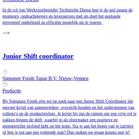
In de rol van Werkvoorbereider Technische Dienst ben je de spil tussen de
monteurs, opdrachtgevers en leveranciers met als doel het geplande
preventief onderhoud zo efficiënt mogelijk uit te voeren.
Junior Shift coordinator
Signature Foods Tapas B.V. Nieuw-Vennep
Productie
Bij Signature Foods zijn we op zoek naar een Junior Shift Coördinator die
energie krijgt van samenwerken, overzicht houden en het ondersteunen van
collega’s op de productievloer. Je krijgt bij ons de ruimte om een vrije rol te
pakken binnen de shift, waarbij je als sfeermaker een positieve en
mensgerichte invloed hebt op het team. Sta je aan het begin van je carrière
of ben je toe aan een volgende stap? Dan maken we graag kennis met je!