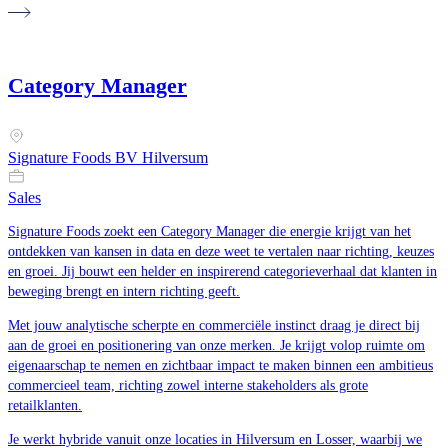
Category Manager
Signature Foods BV Hilversum
Sales
Signature Foods zoekt een Category Manager die energie krijgt van het
ontdekken van kansen in data en deze weet te vertalen naar richting, keuzes
en groei. Jij bouwt een helder en inspirerend categorieverhaal dat klanten in
beweging brengt en intern richting geeft.
Met jouw analytische scherpte en commerciële instinct draag je direct bij
aan de groei en positionering van onze merken. Je krijgt volop ruimte om
eigenaarschap te nemen en zichtbaar impact te maken binnen een ambitieus
commercieel team, richting zowel interne stakeholders als grote
retailklanten.
Je werkt hybride vanuit onze locaties in Hilversum en Losser, waarbij we