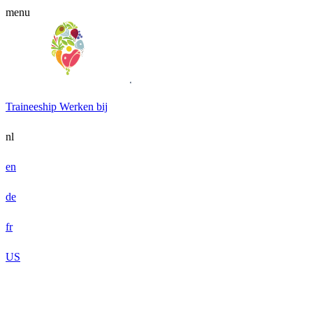
menu
Traineeship
Werken bij
nl
en
de
fr
US