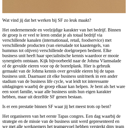
Wat vind jij dat het werken bij SF zo leuk maakt?
Het ondernemende en veelzijdige karakter van het bedrijf. Binnen
de groep is er veel te leren omdat je als totaal bedrijf via
verschillende kanalen (internationaal, retail, foodservice) met
verschillende producten (van eiersalade tot kaastengels, van
hummus tot olijven) verschillende doelgroepen bedient. Elke
business unit heeft haar specialistische kennis waardoor er mooie
synergieën ontstaan. Kijk bijvoorbeeld naar de Johma Vlamsalade
of de gevulde eieren voor op de borrelplank. Hier is gebruik
gemaakt van de Johma kennis over gevulde eieren bij de tapas
business unit. Daarnaast zit elke business unit/merk in een ander
stadium van de business life cycle, wat leidt tot interessante
uitdagingen waarbij de groep elkaar kan helpen. Je bent als het ware
een soort familie, waar alle business units hun eigen karakter
hebben, maar uit dezelfde SF genen bestaan.
Is er een prestatie binnen SF waar jij het meest trots op bent?
Het organiseren van het eerste Tapas congres. Een dag waarbij de
strategie en de missie van de business unit werd gepresenteerd en
we met alle werknemers het teamgevoel hebben versterkt dmv team